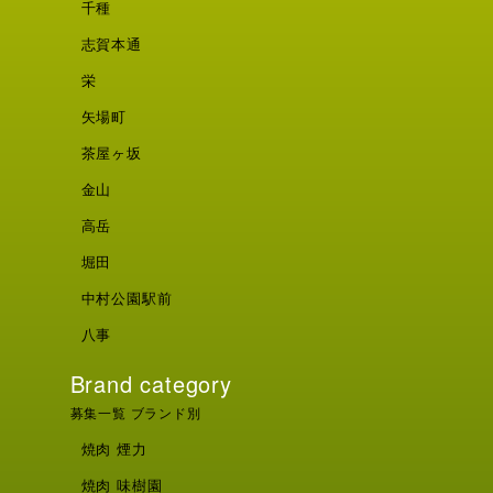
千種
志賀本通
栄
矢場町
茶屋ヶ坂
金山
高岳
堀田
中村公園駅前
八事
Brand category
募集一覧 ブランド別
焼肉 煙力
焼肉 味樹園