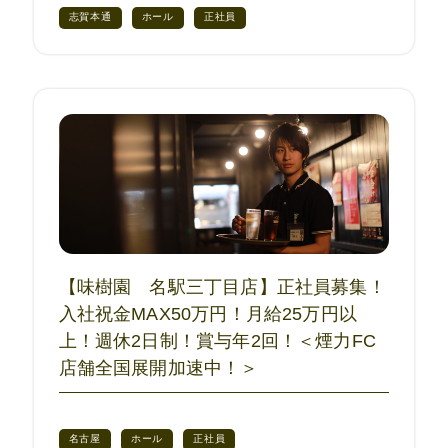
志賀本通
ホール
正社員
【味樹園 名駅三丁目店】正社員募集！
入社祝金MAX50万円！月給25万円以
上！週休2日制！賞与年2回！＜煙力FC
店舗全国展開加速中！＞
名古屋
ホール
正社員