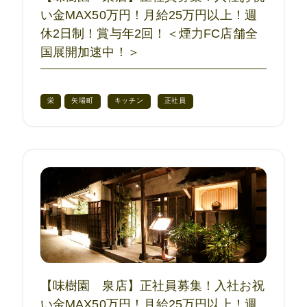
い金MAX50万円！月給25万円以上！週
休2日制！賞与年2回！＜煙力FC店舗全
国展開加速中！＞
栄
矢場町
キッチン
正社員
【味樹園 泉店】正社員募集！入社お祝
い金MAX50万円！月給25万円以上！週