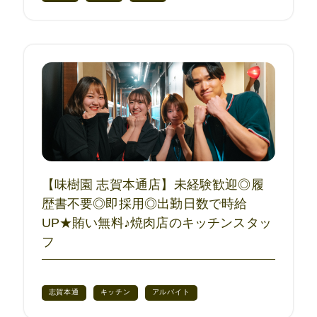
【味樹園 志賀本通店】未経験歓迎◎履
歴書不要◎即採用◎出勤日数で時給
UP★賄い無料♪焼肉店のキッチンスタッ
フ
志賀本通
キッチン
アルバイト