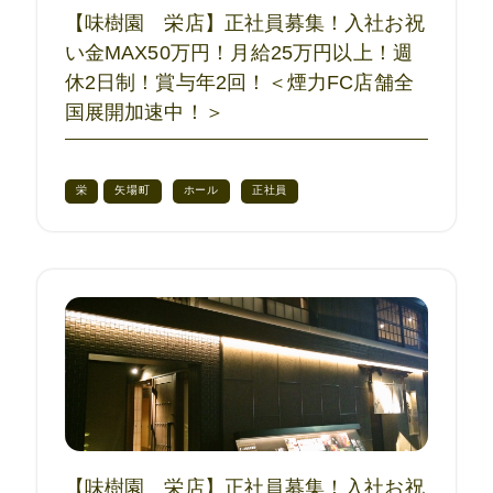
【味樹園 栄店】正社員募集！入社お祝
い金MAX50万円！月給25万円以上！週
休2日制！賞与年2回！＜煙力FC店舗全
国展開加速中！＞
栄
矢場町
ホール
正社員
【味樹園 栄店】正社員募集！入社お祝