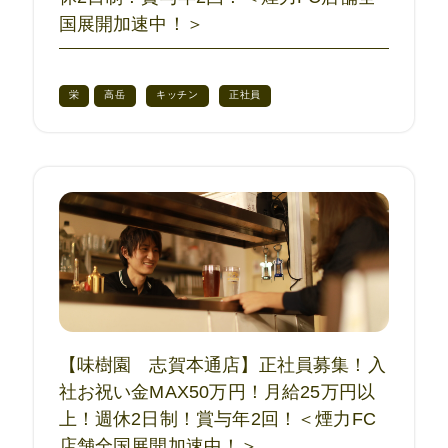
国展開加速中！＞
栄
高岳
キッチン
正社員
【味樹園 志賀本通店】正社員募集！入
社お祝い金MAX50万円！月給25万円以
上！週休2日制！賞与年2回！＜煙力FC
店舗全国展開加速中！＞