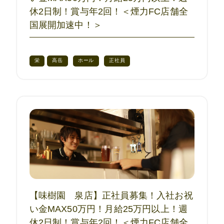
休2日制！賞与年2回！＜煙力FC店舗全
国展開加速中！＞
栄
高岳
ホール
正社員
【味樹園 泉店】正社員募集！入社お祝
い金MAX50万円！月給25万円以上！週
休2日制！賞与年2回！＜煙力FC店舗全