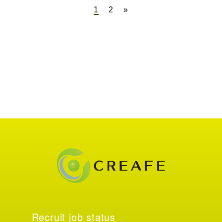
1
2
»
Recruit job status